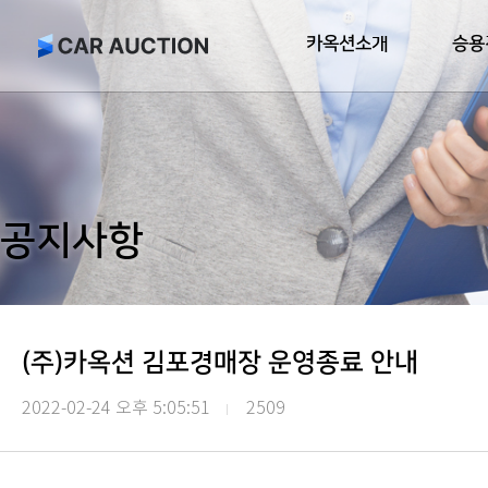
카옥션소개
승용
공지사항
(주)카옥션 김포경매장 운영종료 안내
2022-02-24 오후 5:05:51
2509