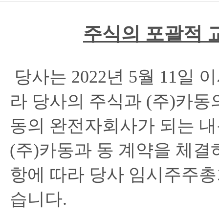
주식의
포괄적
당사는
2022
년
5
월
11
일
이
라
당사의
주식과
(
주
)
카동
동의
완전자회사가
되는
내
(
주
)
카동과
동
계약을
체결
항에
따라
당사
임시주주총
습니다
.