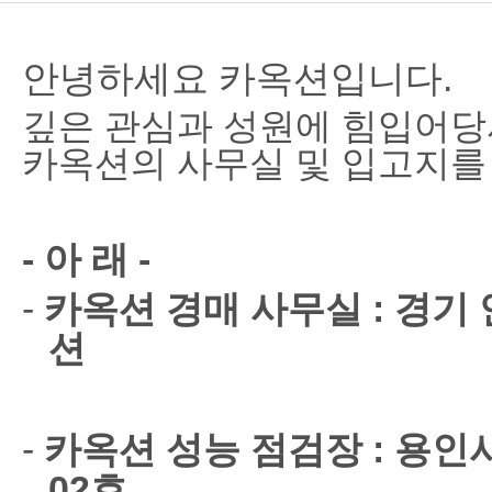
안녕하세요 카옥션입니다.
깊은 관심과 성원에 힘입어당
카옥션의 사무실 및 입고지를
-
아
래
-
-
카옥션 경매 사무실
:
경기
션
-
카옥션 성능 점검장
:
용인
02
호