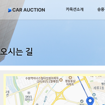
카옥션소개
승용
오시는 길