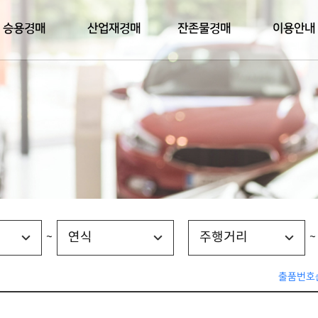
승용경매
산업재경매
잔존물경매
이용안내
연식
주행거리
~
~
출품번호