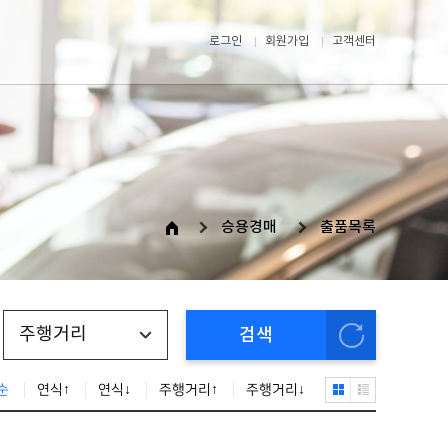
로그인
회원가입
고객센터
승용경매
출품목록
주행거리
검색
순
연식↑
연식↓
주행거리↑
주행거리↓